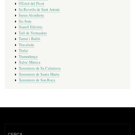
S'Estol del Picot
Sa Revetla de Sant Antoni
Sarau Alcudienc
Sis Som
Siurell Elèctric
Tall de Vermadors
Torrat i Bullit
Tracalada
Tralai
Tramudança
Xaloc Música
Xeremiers de Sa Calatrava
Xeremiers de Santa Maria
Xeremiers de Son Roca
CERCA