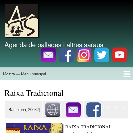
Vés
al
Marca del lloc
contingut
Agenda de ballades i altres saraus
Mostra — Menú principal
Menú
principal
Inici
Agenda
Divulgació
Tallers
Grups
Història
Discografia
Bibliografia
Raixa Tradicional
--
--
--
[Barcelona, 2008?]
RAIXA TRADICIONAL