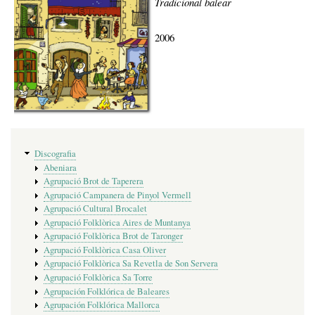
Tradicional balear
2006
Menú
Discografia
de
Abeniara
discografia
Agrupació Brot de Taperera
Agrupació Campanera de Pinyol Vermell
Agrupació Cultural Brocalet
Agrupació Folklòrica Aires de Muntanya
Agrupació Folklòrica Brot de Taronger
Agrupació Folklòrica Casa Oliver
Agrupació Folklòrica Sa Revetla de Son Servera
Agrupació Folklòrica Sa Torre
Agrupación Folklórica de Baleares
Agrupación Folklórica Mallorca