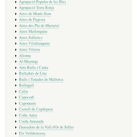
Agrupació Popular de les Illes
Agrupació Terra Rotja
Aires de Monti-Sion
Aires de Pagesia
Aires des Pla de Marratxí
Aires Mallorquins
Aires Sollerics
Aires Vilafranquins
Aires Vileros
Aliorna
Al-Mayurqa
Artà Balla i Canta
Balladors de Lluc
Balls i Tonades de Mallorca
Ballugall
Caliu
Capocorb
Caponnam
Castell de Capdepera
Cofre Antic
Corda Amarada
Dansadors de la Vall d'Or de Sóller
Els Valldemossa