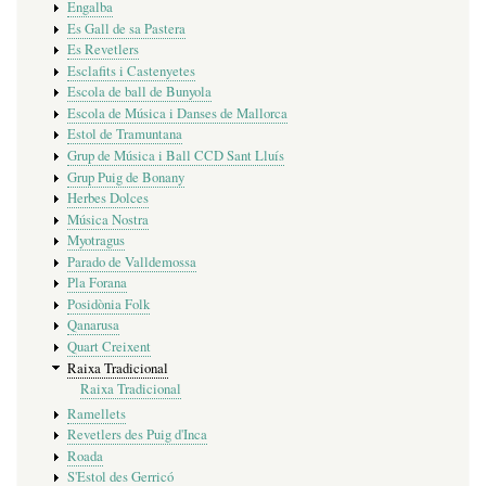
Engalba
Es Gall de sa Pastera
Es Revetlers
Esclafits i Castenyetes
Escola de ball de Bunyola
Escola de Música i Danses de Mallorca
Estol de Tramuntana
Grup de Música i Ball CCD Sant Lluís
Grup Puig de Bonany
Herbes Dolces
Música Nostra
Myotragus
Parado de Valldemossa
Pla Forana
Posidònia Folk
Qanarusa
Quart Creixent
Raixa Tradicional
Raixa Tradicional
Ramellets
Revetlers des Puig d'Inca
Roada
S'Estol des Gerricó