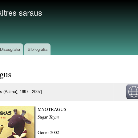
Vés
ltres saraus
al
contingut
Discografia
Bibliografia
gus
s (Palma), 1997 - 2007]
MYOTRAGUS
Sugar Toym
...
Gener 2002