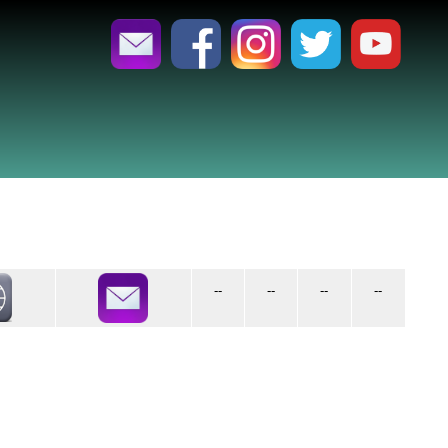
--
--
--
--