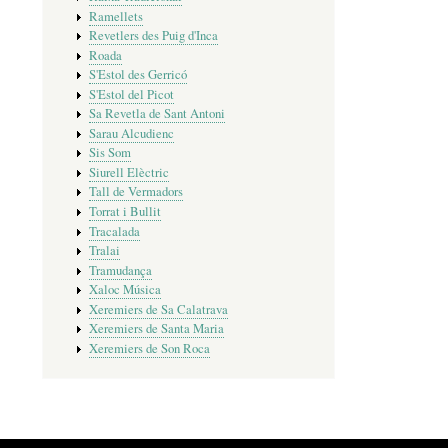
Ramellets
Revetlers des Puig d'Inca
Roada
S'Estol des Gerricó
S'Estol del Picot
Sa Revetla de Sant Antoni
Sarau Alcudienc
Sis Som
Siurell Elèctric
Tall de Vermadors
Torrat i Bullit
Tracalada
Tralai
Tramudança
Xaloc Música
Xeremiers de Sa Calatrava
Xeremiers de Santa Maria
Xeremiers de Son Roca