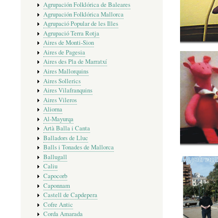
Agrupación Folklórica de Baleares
Agrupación Folklórica Mallorca
Agrupació Popular de les Illes
Agrupació Terra Rotja
Aires de Monti-Sion
Aires de Pagesia
Aires des Pla de Marratxí
Aires Mallorquins
Aires Sollerics
Aires Vilafranquins
Aires Vileros
Aliorna
Al-Mayurqa
Artà Balla i Canta
Balladors de Lluc
Balls i Tonades de Mallorca
Ballugall
Caliu
Capocorb
Caponnam
Castell de Capdepera
Cofre Antic
Corda Amarada