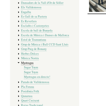
Dansadors de la Vall d'Or de Sóller
Els Valldemossa
Engalba
Es Gall de sa Pastera
Es Revetlers
Esclafits i Castenyetes
Escola de ball de Bunyola
Escola de Música i Danses de Mallorca
Estol de Tramuntana
Grup de Música i Ball CCD Sant Lluís
Grup Puig de Bonany
Herbes Dolces
Música Nostra
Myotragus
Sugar Toym
Sugar Toym
Myotragus en directe!
Parado de Valldemossa
Pla Forana
Posidònia Folk
Qanarusa
Quart Creixent
Raixa Tradicional