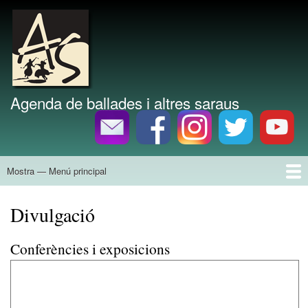
Vés
al
Marca del lloc
contingut
Agenda de ballades i altres saraus
Mostra — Menú principal
Menú
principal
Inici
Agenda
Divulgació
Tallers
Grups
Història
Discografia
Bibliografia
Divulgació
Conferències i exposicions